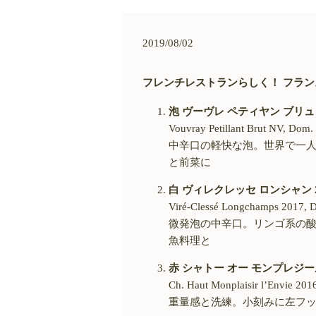
2019/08/02
フレンチレストランらしく！ フラ
泡 ヴーヴレ ペティヤン ブリュ
Vouvray Petillant Brut NV, Dom
中辛口の軽快な泡。世界で一
と前菜に
白 ヴィレクレッセ ロンシャン 
Viré-Clessé Longchamps 2017, D
微発泡の中辛口。リンゴ系の
魚料理と
赤 シャトー オー モンプレジール
Ch. Haut Monplaisir l’Envie 201
重量感と洗練。小刻みに左フ