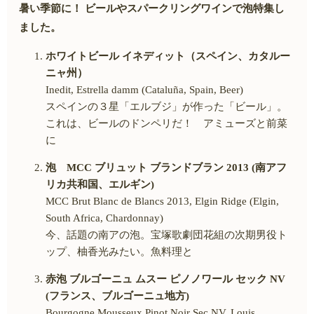
暑い季節に！ ビールやスパークリングワインで泡特集し
ました。
ホワイトビール イネディット（スペイン、カタルー
ニャ州）
Inedit, Estrella damm (Cataluña, Spain, Beer)
スペインの３星「エルブジ」が作った「ビール」。
これは、ビールのドンペリだ！ アミューズと前菜
に
泡 MCC ブリュット ブランドブラン 2013 (南アフ
リカ共和国、エルギン)
MCC Brut Blanc de Blancs 2013, Elgin Ridge (Elgin,
South Africa, Chardonnay)
今、話題の南アの泡。宝塚歌劇団花組の次期男役ト
ップ、柚香光みたい。魚料理と
赤泡 ブルゴーニュ ムスー ピノノワール セック NV
(フランス、ブルゴーニュ地方)
Bourgogne Mousseux Pinot Noir Sec NV, Louis