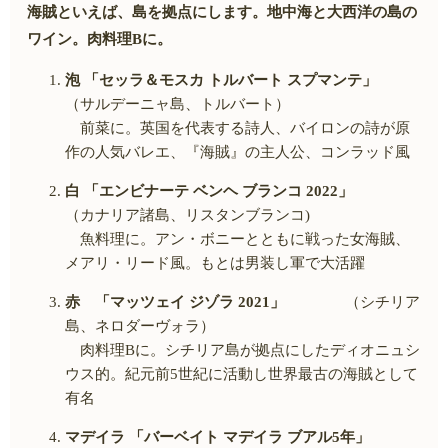
海賊といえば、島を拠点にします。地中海と大西洋の島の
ワイン。肉料理
B
に。
泡 「セッラ＆モスカ トルバート スプマンテ」
（サルデーニャ島、トルバート）
前菜に。英国を代表する詩人、バイロンの詩が原
作の人気バレエ、『海賊』の主人公、コンラッド風
白 「エンビナーテ ベンヘ ブランコ
2022
」
（カナリア諸島、リスタンブランコ
)
魚料理に。アン・ボニーとともに戦った女海賊、
メアリ・リード風。もとは男装し軍で大活躍
赤 「マッツェイ ジゾラ
2021
」
（シチリア
島、ネロダーヴォラ）
肉料理
B
に。シチリア島が拠点にしたディオニュシ
ウス的。紀元前
5
世紀に活動し世界最古の海賊として
有名
マデイラ 「バーベイト マデイラ ブアル
5
年」