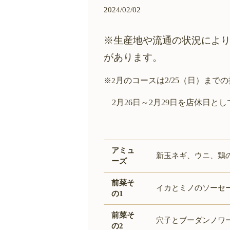
2024/02/02
※生産地や流通の状況によ
があります。
月のコースは2/25（日）まで
※2
2月26日～2月29
日を店休日とし
アミュ
新玉ネギ、ウニ、鶏
ーズ
前菜そ
イカとミノのソーセ
の1
前菜そ
穴子とブーダンノワ
の2