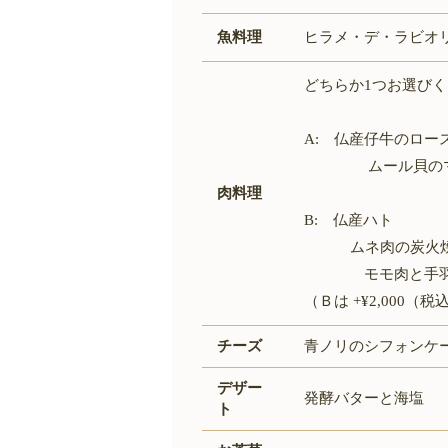
魚料理
ヒラメ・デ・ラビオ
どちらか1つお選び
A: 仏産仔牛のロー
ムール貝のマリ
肉料理
B: 仏産ハト
ムネ肉の炭火焼き
モモ肉と手羽のコ
（Ｂは +¥2,000
チーズ
青ノリのシフォンケ
デザー
発酵バターと海塩
ト