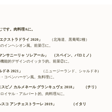
じです。肉料理
A
に。
 エクストラドライ
2020
」
（北海道、黒葡萄
2
種）
のインヘシオン風。前菜①に。
ョ マンサニーリャ ソレアール」 （スペイン、パロミノ）
機能的デザインのイッタラ的。前菜②に。
ルドネ
2021
」
（ニュージーランド、シャルドネ
)
・コペンハーゲン風。魚料理に。
エスピノ カルメネール グランキュヴェ
2018
」 （チリ）
ロイヤル・アルバート的。肉料理
A
に。
ルスコ アンチェストラーレ
2019
」 （イタリ