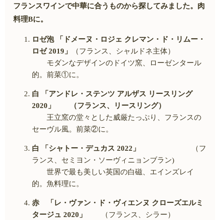
フランスワインで中華に合うものから探してみました。肉
料理
B
に。
ロゼ泡 「ドメーヌ・ロジェ クレマン・ド・リムー・
ロゼ
2019
」
（フランス、シャルドネ主体）
モダンなデザインのドイツ窯、ローゼンタール
的。前菜①に。
白 「アンドレ・ステンツ アルザス リースリング
2020
」 （フランス、リースリング）
王立窯の堂々とした威厳たっぷり、フランスの
セーヴル風。前菜②に。
白 「シャトー・デュカス
2022
」
（フ
ランス、セミヨン・ソーヴィニョンブラン
)
世界で最も美しい英国の白磁、エインズレイ
的。魚料理に。
赤 「レ・ヴァン・ド・ヴィエンヌ クローズエルミ
タージュ
2020
」
（フランス、シラー）