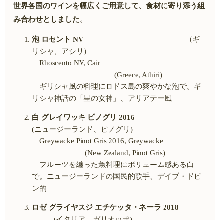
世界各国のワインを幅広くご用意して、食材に寄り添う組
み合わせとしました。
泡 ロセント
NV
（ギ
リシャ、アシリ）
Rhoscento NV, Cair
(Greece, Athiri)
ギリシャ風の料理にロドス島の爽やかな泡で。ギ
リシャ神話の「星の女神」、アリアテー風
白 グレイワッキ ピノグリ
2016
(ニュージーランド、ピノグリ
)
Greywacke Pinot Gris 2016, Greywacke
(New Zealand, Pinot Gris)
フルーツを纏った魚料理にボリューム感ある白
で。ニュージーランドの国民的歌手、デイブ・ドビ
ン的
ロゼ グライヤスジ エチケッタ・ネーラ
2018
(イタリア、ガリオッポ
)