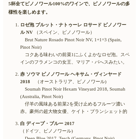
5杯全てピノノワール
100%
のワインで、ピノノワールの多
様性を楽しめます。
ロゼ泡 ブルット・ナトゥーレ ロサード ピノノワー
ル
NV
（スペイン、ピノノワール）
Brut Nature Rosado Pinot Noir NV, 1+1=3 (Spain,
Pinot Noir)
コクある味わいの前菜
1
にふくよかなロゼ泡。スペ
インのフラメンコの女王、マリア・パへスみたい。
赤 ソウマ ピノノワール ヘキサム・ヴィンヤード
2018
（オーストラリア、ピノノワール
)
Soumah Pinot Noir Hexam Vineyard 2018, Soumah
(Australia, Pinot Noir)
仔羊の風味ある前菜
2
を受け止めるフルーツ濃い
赤。豪州の超大物女優、ケイト・ブランシェット的
白 ディープ・ブルー
2017
（ドイツ、ピノノワール
)
Deep Blue 2017, Tesch (Germany, Pinot Noir)