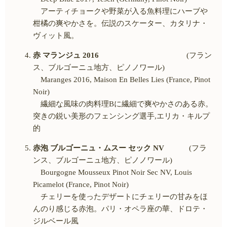
アーティチョークや野菜が入る魚料理にハーブや
柑橘の爽やかさを。伝説のスケーター、カタリナ・
ヴィット風。
赤 マランジュ
2016
(フラン
ス、ブルゴーニュ地方、ピノノワール
)
Maranges 2016, Maison En Belles Lies (France, Pinot
Noir)
繊細な風味の肉料理
B
に繊細で爽やかさのある赤。
突きの鋭い美形のフェンシング選手
,
エリカ・キルプ
的
赤泡 ブルゴーニュ・ムスー セック
NV
(フラ
ンス、ブルゴーニュ地方、ピノノワール
)
Bourgogne Mousseux Pinot Noir Sec NV, Louis
Picamelot (France, Pinot Noir)
チェリーを使ったデザートにチェリーの甘みをほ
んのり感じる赤泡。パリ・オペラ座の華、ドロテ・
ジルベール風