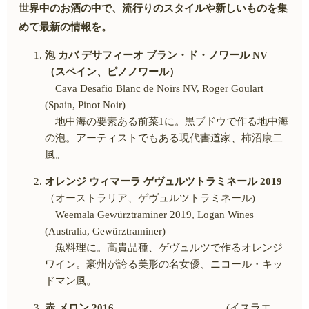
世界中のお酒の中で、流行りのスタイルや新しいものを集
めて最新の情報を。
泡 カバ デサフィーオ ブラン・ド・ノワール
NV
（スペイン、ピノノワール）
Cava Desafio Blanc de Noirs NV, Roger Goulart
(Spain, Pinot Noir)
地中海の要素ある前菜
1
に。黒ブドウで作る地中海
の泡。アーティストでもある現代書道家、柿沼康二
風。
オレンジ ウィマーラ ゲヴュルツトラミネール
2019
（オーストラリア、ゲヴュルツトラミネール
)
Weemala Gewürztraminer 2019, Logan Wines
(Australia, Gewürztraminer)
魚料理に。高貴品種、ゲヴュルツで作るオレンジ
ワイン。豪州が誇る美形の名女優、ニコール・キッ
ドマン風。
赤 メロン
2016
(イスラエ