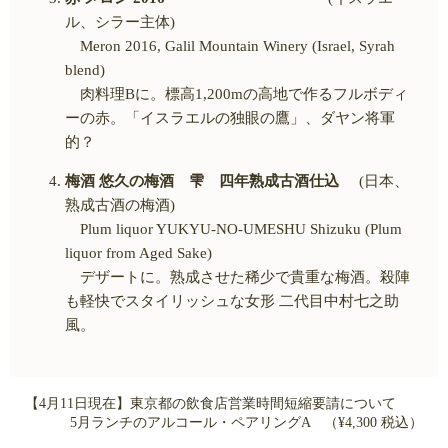
ル、シラー主体
)
Meron 2016, Galil Mountain Winery (Israel, Syrah
blend)
肉料理
B
に。標高
1,200m
の高地で作るフルボディ
ーの赤。「イスラエルの独眼の鷹」、ダヤン将軍
的？
梅酒 悠久の梅酒 雫 四年熟成古酒仕込
(日本、
熟成古酒の梅酒
)
Plum liquor YUKYU-NO-UMESHU Shizuku (Plum
liquor from Aged Sake)
デザートに。熟成させた稀少で貴重な梅酒。殺陣
も軽快でスタイリッシュな女形 二代目中村七之助
風。
【4月11日現在】東京都の飲食店営業時間短縮要請について
5月ランチのアルコール・ペアリングA （¥4,300 税込）