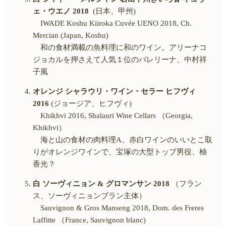
ェ・ウエノ
2018
(日本、甲州
)
IWADE Koshu Kiiroka Cuvée UENO 2018, Ch.
Mercian (Japan, Koshu)
和の食材満載の魚料理に和のワイン。アリーナコ
ジョカルを押さえて人気１位のバレリーナ、中村祥
子風
オレンジ シャラウリ・ワイン・セラー ヒフヴィ
2016
(ジョージア、ヒフヴィ
)
Khikhvi 2016, Shalauri Wine Cellars （
Georgia,
Khikhvi
）
海と山の食材の肉料理
A
。赤白ワインのいいとこ取
りがオレンジワインで、宝塚の大型トップ男役、柚
香光？
白 ソーヴィニョン
&
グロマンサン
2018
（フラン
ス、ソーヴィニョンブラン主体）
Sauvignon & Gros Manseng 2018, Dom. des Freres
Laffitte （
France, Sauvignon blanc)