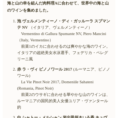
海と山の幸を組んだ肉料理
A
に合わせて、世界中の海と山
のワインを集めました。
泡 ヴェルメンティーノ・ディ・ガッルーラ スプマン
テ
NV
（イタリア、ヴェルメンティーノ）
Vermentino di Gallura Spumante NV, Piero Mancini
（
Italy, Vermentino
）
前菜
1
のイカに合わせるのは爽やかな海のワイン。
イタリアの超絶美女水泳選手、フェデリカ・ペレグ
リーニ風
赤 ラ・ヴィ ピノノワール
2017
(ルーマニア、ピノノ
ワール
)
La Vie Pinot Noir 2017, Domeniile Sahateni
(Romania, Pinot Noir)
前菜
2
のウサギに合わせる華やかな山のワインは、
ルーマニアの国民的美人女優ユリア・ヴァンタール
的
白 シャトー・メルシャン 岩出甲州きいろ香 キュヴ