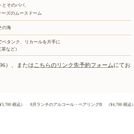
トとそのババ、
ズのムースドーム
その海
でペタンク、リカールを片手に
紅茶など）
996）、または
こちらのリンク先予約フォーム
にてお
700 税込）
8月ランチのアルコール・ペアリングB （¥4,700 税込