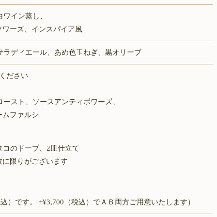
白ワイン蒸し、
ーズ、インスパイア風
サラディエール、あめ色玉ねぎ、黒オリーブ
びください
ロースト、ソースアンティボワーズ、
ファルシ
タコのドーブ、
2
皿仕立て
限りがございます
0（税込）です。 +¥3,700（税込）でＡＢ両方ご用意いたします）