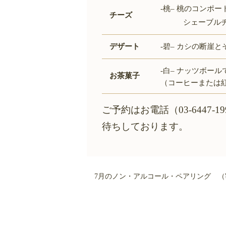
‐桃
–
桃のコンポー
チーズ
シェーブルチー
デザート
‐碧
–
カシの断崖と
‐白
–
ナッツボール
お茶菓子
（コーヒーまたは
ご予約はお電話（03-6447-1
待ちしております。
7月のノン・アルコール・ペアリング （¥3,