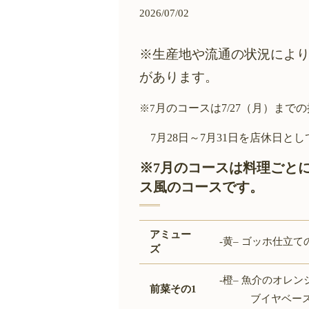
2026/07/02
※生産地や流通の状況によ
があります。
月のコースは7/27（月）まで
※7
7月28日～7月31
日を店休日とし
※7月のコースは料理ごと
ス風のコースです。
アミュー
‐黄
–
ゴッホ仕立て
ズ
‐橙
–
魚介のオレン
前菜その1
ブイヤベースの