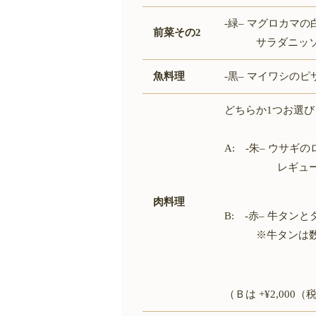
‐緑
–
マグロカマの
前菜その2
サラダニッソワ
魚料理
‐黒
–
マイワシのピ
どちらか1つお選
A: ‐朱
–
ウサギの
レギューム
肉料理
B: ‐赤
–
牛タンと
※牛タンは数に
（Ｂは +¥2,00