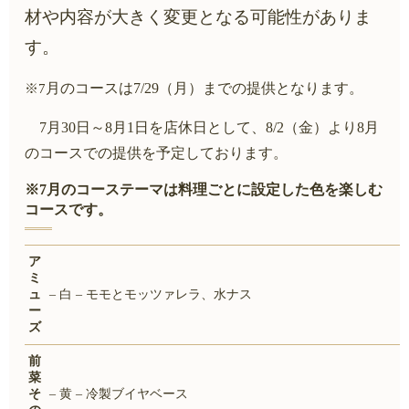
材や内容が大きく変更となる可能性がありま
す。
月のコースは7/29（月）までの提供となります。
※7
7月30日～8月1
日を店休日として、8/2（金）より8月
のコースでの提供を予定しております。
※7月のコーステーマは料理ごとに設定した色を楽しむ
コースです。
ア
ミ
ュ
– 白
–
モモとモッツァレラ、水ナス
ー
ズ
前
菜
そ
– 黄
–
冷製ブイヤベース