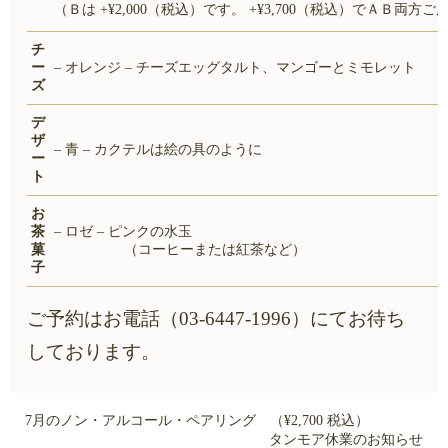
（Ｂは +¥2,000（税込）です。 +¥3,700（税込）でＡＢ両方
チ
ー
– オレンジ
–
チーズエッグタルト、マンゴーとミモレット
ズ
デ
ザ
– 青
–
カクテルは絵の具のように
ー
ト
お
茶
– ロゼ
–
ピンクの水玉
菓
（コーヒーまたは紅茶など）
子
ご予約はお電話（03-6447-1996）にてお待ち
しております。
7月のノン・アルコール・ペアリング （¥2,700 税込）
タンモア休業のお知らせ