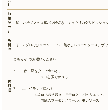
の
1
前
菜
そ
– 緑
–
ハチノスの香草パン粉焼き、キュウリのグリビッシュソ
の
2
魚
料
– 茶
–
マグロほほ肉のムニエル、焦がしバターのソース、ザワ
理
どちらか1つお選びください
A:
–
赤
–
豚をタコで食べる、
タコを豚で食べる
肉
料
B: - 黒
–
仏ランド産ハト
理
ムネ肉の炭火焼き、モモ肉と手羽のリエット、
内臓のブーダンノワール、モレソース